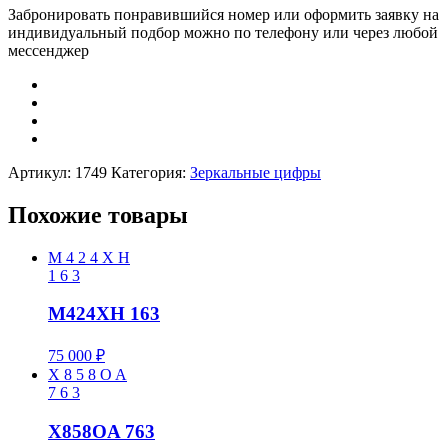
Забронировать понравившийся номер или оформить заявку на
индивидуальный подбор можно по телефону или через любой
мессенджер
Артикул:
1749
Категория:
Зеркальные цифры
Похожие товары
M
4
2
4
X
H
1
6
3
M424XH 163
75 000
₽
X
8
5
8
O
A
7
6
3
X858OA 763