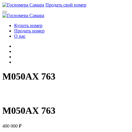
Перейти
Продать свой номер
к
содержимому
Купить номер
Продать номер
О нас
M050AX 763
M
0
5
0
A
X
7
6
3
M050AX 763
400 000
₽