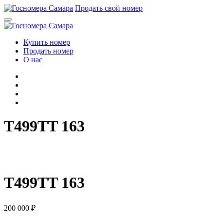
Перейти
Продать свой номер
к
содержимому
Купить номер
Продать номер
О нас
T499TT 163
T
4
9
9
T
T
1
6
3
T499TT 163
200 000
₽