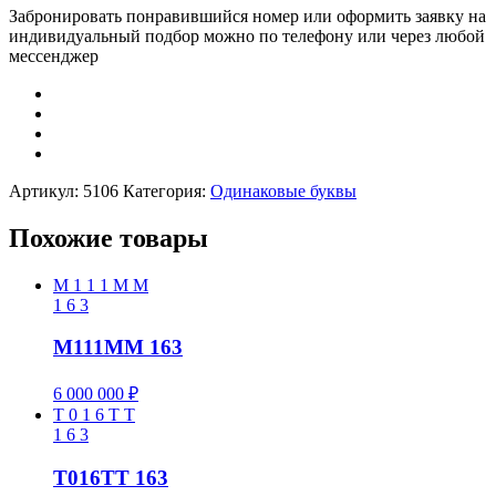
Забронировать понравившийся номер или оформить заявку на
индивидуальный подбор можно по телефону или через любой
мессенджер
Артикул:
5106
Категория:
Одинаковые буквы
Похожие товары
M
1
1
1
M
M
1
6
3
M111MM 163
6 000 000
₽
T
0
1
6
T
T
1
6
3
T016TT 163