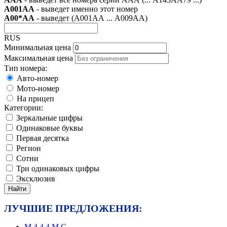
А001АА
- выведет именно этот номер
А00*АА
- выведет (А001АА ... А009АА)
RUS
Минимальная цена
Максимальная цена
Тип номера:
Авто-номер
Мото-номер
На прицеп
Категории:
Зеркальные цифры
Одинаковые буквы
Первая десятка
Регион
Сотни
Три одинаковых цифры
Эксклюзив
Найти
ЛУЧШИЕ ПРЕДЛОЖЕНИЯ:
M
4
4
4
M
C