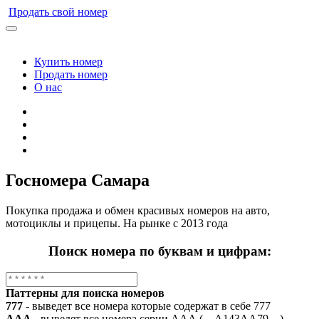
Перейти
Продать свой номер
к
содержимому
Купить номер
Продать номер
О нас
Госномера Самара
Покупка продажа и обмен красивых номеров на авто,
мотоциклы и прицепы. На рынке с 2013 года
Поиск номера по буквам и цифрам:
Паттерны для поиска номеров
777
- выведет все номера которые содержат в себе 777
ААА
- выведет все номера серии ААА (... А143АА79 ...)