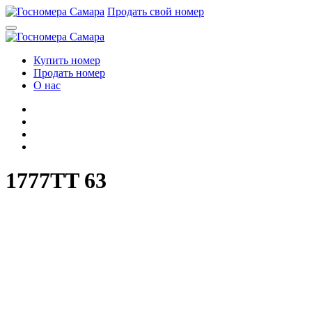
Перейти
Продать свой номер
к
содержимому
Купить номер
Продать номер
О нас
1777TT 63
1
7
7
7
T
T
6
3