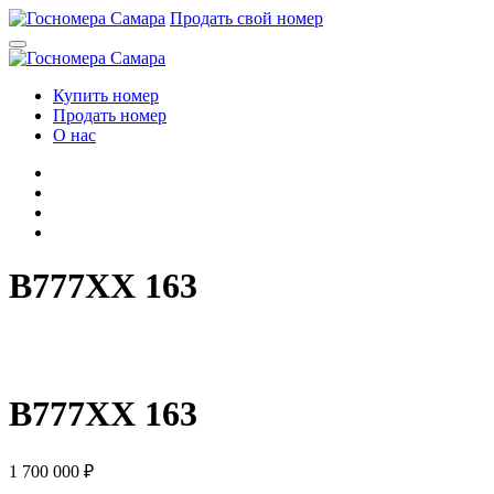
Перейти
Продать свой номер
к
содержимому
Купить номер
Продать номер
О нас
B777XX 163
B
7
7
7
X
X
1
6
3
B777XX 163
1 700 000
₽