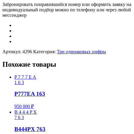
Забронировать понравившийся номер или оформить заявку на
индивидуальный подбор можно по телефону или через любой
мессенджер
Артикул:
4296
Категория:
Три одинаковых цифры
Похожие товары
P
7
7
7
E
A
1
6
3
P777EA 163
950 000
₽
B
4
4
4
P
X
7
6
3
B444PX 763