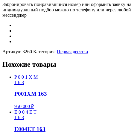
Забронировать понравившийся номер или оформить заявку на
индивидуальный подбор можно по телефону или через любой
мессенджер
Артикул:
3260
Категория:
Первая десятка
Похожие товары
P
0
0
1
X
M
1
6
3
P001XM 163
950 000
₽
E
0
0
4
E
T
1
6
3
E004ET 163