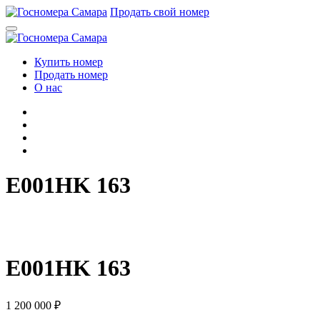
Перейти
Продать свой номер
к
содержимому
Купить номер
Продать номер
О нас
E001HK 163
E
0
0
1
H
K
1
6
3
E001HK 163
1 200 000
₽