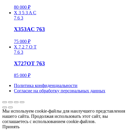
80 000
₽
X
3
5
3
A
C
7
6
3
X353AC 763
75 000
₽
X
7
2
7
O
T
7
6
3
X727OT 763
85 000
₽
Политика конфиденциальности
Cогласие на обработку персональных данных
Мы используем cookie-файлы для наилучшего представления
нашего сайта. Продолжая использовать этот сайт, вы
соглашаетесь с использованием cookie-файлов.
Принять