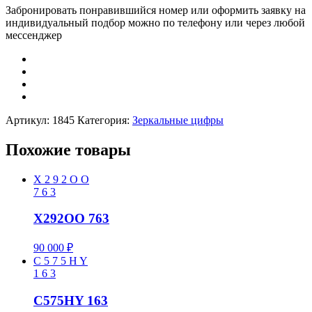
Забронировать понравившийся номер или оформить заявку на
индивидуальный подбор можно по телефону или через любой
мессенджер
Артикул:
1845
Категория:
Зеркальные цифры
Похожие товары
X
2
9
2
O
O
7
6
3
X292OO 763
90 000
₽
C
5
7
5
H
Y
1
6
3
C575HY 163