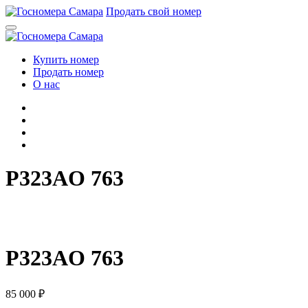
Перейти
Продать свой номер
к
содержимому
Купить номер
Продать номер
О нас
P323AO 763
P
3
2
3
A
O
7
6
3
P323AO 763
85 000
₽