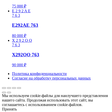
75 000
₽
E
2
9
2
A
E
7
6
3
E292AE 763
80 000
₽
X
2
9
2
O
O
7
6
3
X292OO 763
90 000
₽
Политика конфиденциальности
Cогласие на обработку персональных данных
Мы используем cookie-файлы для наилучшего представления
нашего сайта. Продолжая использовать этот сайт, вы
соглашаетесь с использованием cookie-файлов.
Принять