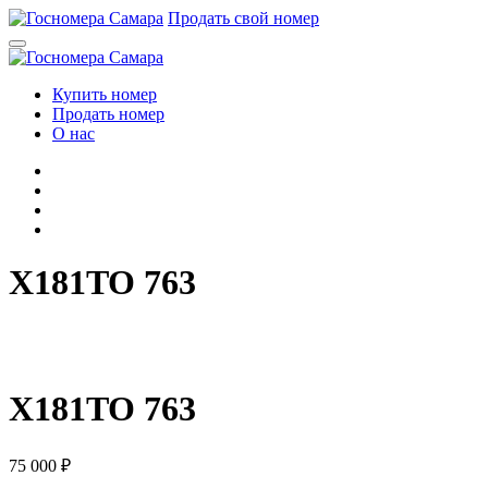
Перейти
Продать свой номер
к
содержимому
Купить номер
Продать номер
О нас
X181TO 763
X
1
8
1
T
O
7
6
3
X181TO 763
75 000
₽