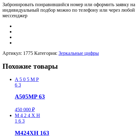
Забронировать понравившийся номер или оформить заявку на
индивидуальный подбор можно по телефону или через любой
мессенджер
Артикул:
1775
Категория:
Зеркальные цифры
Похожие товары
A
5
0
5
M
P
6
3
A505MP 63
450 000
₽
M
4
2
4
X
H
1
6
3
M424XH 163