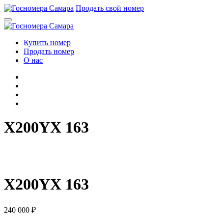
Перейти
Продать свой номер
к
содержимому
Купить номер
Продать номер
О нас
X200YX 163
X
2
0
0
Y
X
1
6
3
X200YX 163
240 000
₽