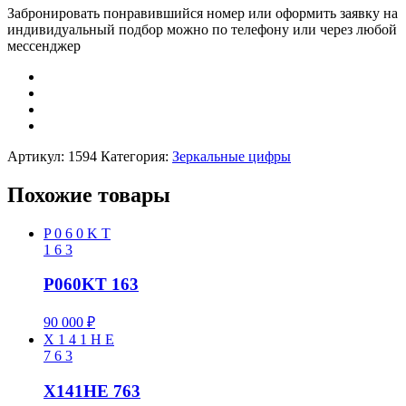
Забронировать понравившийся номер или оформить заявку на
индивидуальный подбор можно по телефону или через любой
мессенджер
Артикул:
1594
Категория:
Зеркальные цифры
Похожие товары
P
0
6
0
K
T
1
6
3
P060KT 163
90 000
₽
X
1
4
1
H
E
7
6
3
X141HE 763