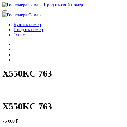
Перейти
Продать свой номер
к
содержимому
Купить номер
Продать номер
О нас
X550KC 763
X
5
5
0
K
C
7
6
3
X550KC 763
75 000
₽