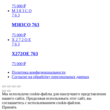
75 000
₽
M
3
8
3
C
O
7
6
3
M383CO 763
75 000
₽
X
2
7
2
O
E
7
6
3
X272OE 763
75 000
₽
Политика конфиденциальности
Cогласие на обработку персональных данных
Мы используем cookie-файлы для наилучшего представления
нашего сайта. Продолжая использовать этот сайт, вы
соглашаетесь с использованием cookie-файлов.
Принять