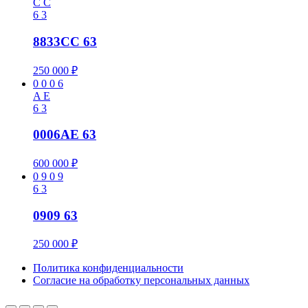
C
C
6
3
8833CC 63
250 000
₽
0
0
0
6
A
E
6
3
0006AE 63
600 000
₽
0
9
0
9
6
3
0909 63
250 000
₽
Политика конфиденциальности
Cогласие на обработку персональных данных