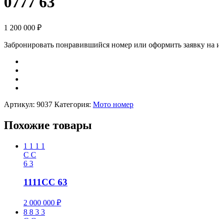
0777 63
1 200 000
₽
Забронировать понравившийся номер или оформить заявку на
Артикул:
9037
Категория:
Мото номер
Похожие товары
1
1
1
1
C
C
6
3
1111CC 63
2 000 000
₽
8
8
3
3